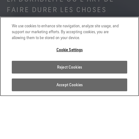
FAIRE DURER LES CHOSES
Découvrez comment la durabilité est devenue un enjeu
We use cookies to enhance site navigation, analyze site usage, and
majeur pour le secteur outdoor et comment elle
support our marketing efforts. By accepting cookies, you are
influence les marques dans leur manière d'aborder
allowing them to be stored on your device.
l’innovation, le respect de l’environnement et la
Cookie Settings
conception de leurs produits. Notre livre blanc est
désormais disponible.
Reject Cookies
TÉLÉCHARGER MAINTENANT
Accept Cookies
QUE SIGNIFIE RÉELLEMENT «
DURABILITÉ » ?