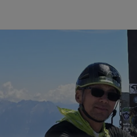
고어텍스 멤브레인
차세대 고어텍스 제품
윈드스토퍼
고어텍스 제품의 테스트
건조한 조
고어텍스 가상실험실 체험