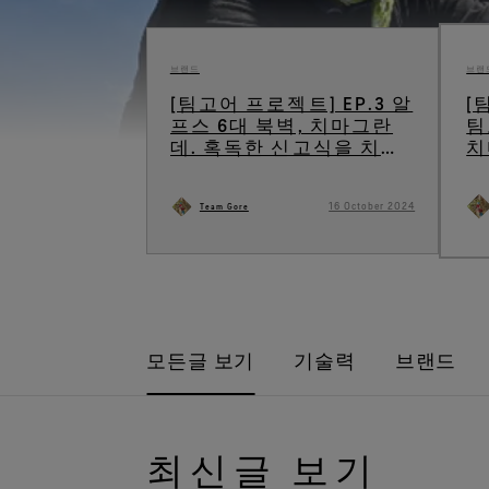
브랜드
브랜
[팀고어 프로젝트] EP.3 알
[
프스 6대 북벽, 치마그란
팀
데. 혹독한 신고식을 치르
치
다.
다
16 October 2024
Team Gore
모든글 보기
기술력
브랜드
최신글 보기