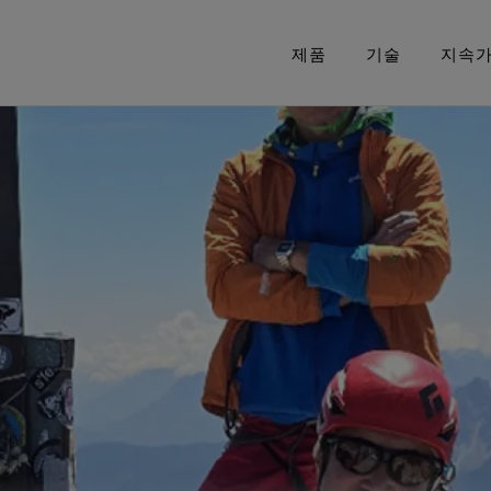
제품
기술
지속
고어텍스 제품
United States / Canada (EN)
고어텍스® 브랜드 50년의 여정
이번 시즌 신제품
고어텍스 프로 의류
고어
Deut
최상의 방수기능
고어텍스® 브랜드의 주요 순간들을
가장 극한의 조건에서 타협 없는
과학 기반
Canada (FR)
GORE‑TEX® 브랜드 파트너
Sveri
타임라인에서 만나보세요.
기능성
36
 바이 고어텍스 랩
Unit
고어
건에서 최고의 기능
고어텍스 의류
회사 소개
다용도, 다목적의 기능
Italia
브
창업자 Bob Gore를 기리며
당신
윈드스토퍼 바이 고어텍스 랩 의
Fran
류
완전한 방풍과 우수한 투습기능.
Espa
언제나 옳은 선택
믿을
모든 의류 기술 보기