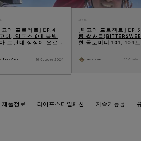
드
브랜드
팀고어 프로젝트] EP.4
[팀고어 프로젝트] EP.5
고어, 알프스 6대 북벽
콤 쌉싸름(BITTERSWEE
마 그란데 정상에 오르
한 돌로미티 101, 104
.
킹
16 October 2024
Team Gore
15 October
Team Gore
제품정보
라이프스타일패션
지속가능성