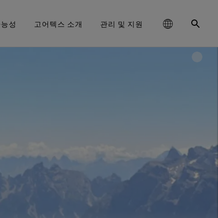
가능성
고어텍스 소개
관리 및 지원
텍스 서라운드® 아웃도어 신
schland
사회적 책임을 다하는 성능
유용한 컨텐츠
관리방법
의류
내구성과 오래 지속되는 제품의 가
大中华区-中国大陆
고어텍스 장갑
파트너 브랜드
연락처
등산
 혁신을 통한 책임감 있는
발
믿을 수 있는 편안함과 보호기능
치
ge
발수성 (DWR)
보도자료
신발
대한민국
브랜드 앰배서더
품질보증과 수선
러닝
0도 전방향 투습기능, 튼튼한
행동.
아웃도어 산업의 핵심 화두로 떠오
윈드스토퍼 바이 고어텍스 랩 스
방수기능
른 ‘내구성’에 대해 알아보세요. 지
ed Kingdom
텍스 라이프스타일 제품군
장갑 및 악세서리
수선정보
日本
자주 묻는 질문
클라이밍
오랫동안 입을 수 있는 제품
트레치 장갑 제품
금 바로 백서를 만나보실 수 있습니
고어텍스 인비저블 핏 신발
손에 꼭 맞는 핏. 더 정교한 작업
다.
레이킹 트레일 필름 시리즈
大中華區–台灣/香港
일상생활
과학 주도 혁신
이 좋아하는 핏. 방수기능까
가능
지 겸비
ce
Australia / New Zealand
모두보기
관행을 넘어선 노력
윈드스토퍼 바이 고어텍스 랩 장
고어텍스 신발
갑 제품
ña
 수 있는 편안함과 보호기능
완벽한 방풍. 뛰어난 보호기능
모든 신발 기술 보기
모든 장갑 기술 보기