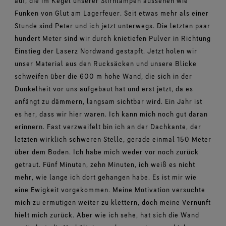
auf, die im Kegel unserer Stirnlampen aussehen wie
Funken von Glut am Lagerfeuer. Seit etwas mehr als einer
Stunde sind Peter und ich jetzt unterwegs. Die letzten paar
hundert Meter sind wir durch knietiefen Pulver in Richtung
Einstieg der Laserz Nordwand gestapft. Jetzt holen wir
unser Material aus den Rucksäcken und unsere Blicke
schweifen über die 600 m hohe Wand, die sich in der
Dunkelheit vor uns aufgebaut hat und erst jetzt, da es
anfängt zu dämmern, langsam sichtbar wird. Ein Jahr ist
es her, dass wir hier waren. Ich kann mich noch gut daran
erinnern. Fast verzweifelt bin ich an der Dachkante, der
letzten wirklich schweren Stelle, gerade einmal 150 Meter
über dem Boden. Ich habe mich weder vor noch zurück
getraut. Fünf Minuten, zehn Minuten, ich weiß es nicht
mehr, wie lange ich dort gehangen habe. Es ist mir wie
eine Ewigkeit vorgekommen. Meine Motivation versuchte
mich zu ermutigen weiter zu klettern, doch meine Vernunft
hielt mich zurück. Aber wie ich sehe, hat sich die Wand