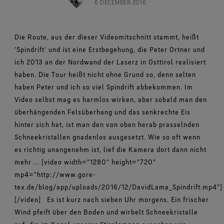
Schuhe im Test
6 DECEMBER 2016
Herausforderungen meistern.
Breaking Trails Serie
Optimale Passform, angenehmes Tragegefühl.
Markenbotschafter
Umfassendes Engagement
Norrøna
DWR-Imprägnierung
Garantiert wasserdicht.
Kontakt
WINDSTOPPER® Stretch-Handschuhe by GORE‑TEX
Handschuhe im Test
WINDSTOPPER® Bekleidung by GORE‑TEX LABS®
LABS®
Die Route, aus der dieser Videomitschnitt stammt, heißt
Absolut winddicht. Hoch atmungsaktiv.
Reparaturinformationen
GORE‑TEX® SURROUND® Schuhe
Garantie und Rückgabe
Eng anliegende Passform. Bessere Kontrolle. Zum
Virtuelle Labortour
Rundum atmungsaktive Schuhe.
'Spindrift' und ist eine Erstbegehung, die Peter Ortner und
Anlassen gemacht.
Alle Technologien für Bekleidung entdecken
Häufig gestellte Fragen
ich 2013 an der Nordwand der Laserz in Osttirol realisiert
Alle Technologien für Schuhe entdecken
WINDSTOPPER® Handschuhe by GORE‑TEX LABS®
haben. Die Tour heißt nicht ohne Grund so, denn selten
Absolut winddicht. Einzigartiger Komfort.
haben Peter und ich so viel Spindrift abbekommen. Im
Video selbst mag es harmlos wirken, aber sobald man den
Alle Technologien für Handschuhe entdecken
überhängenden Felsüberhang und das senkrechte Eis
hinter sich hat, ist man den von oben herab prasselnden
Schneekristallen gnadenlos ausgesetzt. Wie so oft wenn
es richtig unangenehm ist, lief die Kamera dort dann nicht
mehr ... [video width="1280" height="720"
mp4="http://www.gore-
tex.de/blog/app/uploads/2016/12/DavidLama_Spindrift.mp4"]
[/video] Es ist kurz nach sieben Uhr morgens. Ein frischer
Wind pfeift über den Boden und wirbelt Schneekristalle