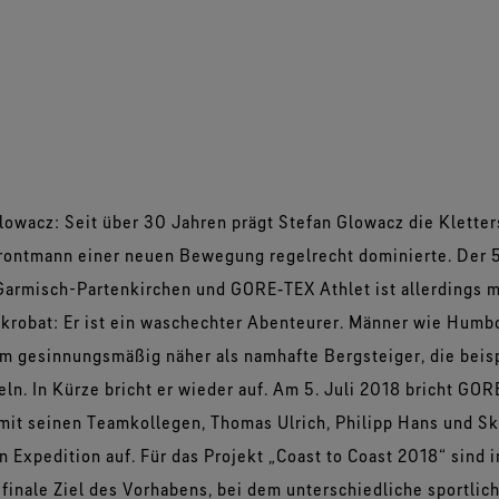
lowacz: Seit über 30 Jahren prägt Stefan Glowacz die Kletters
rontmann einer neuen Bewegung regelrecht dominierte. Der 
 Garmisch-Partenkirchen und GORE‑TEX Athlet ist allerdings m
Akrobat: Er ist ein waschechter Abenteurer. Männer wie Humbo
m gesinnungsmäßig näher als namhafte Bergsteiger, die beis
n. In Kürze bricht er wieder auf. Am 5. Juli 2018 bricht GO
t seinen Teamkollegen, Thomas Ulrich, Philipp Hans und Sk
en Expedition auf. Für das Projekt „Coast to Coast 2018“ sind
 finale Ziel des Vorhabens, bei dem unterschiedliche sportlic