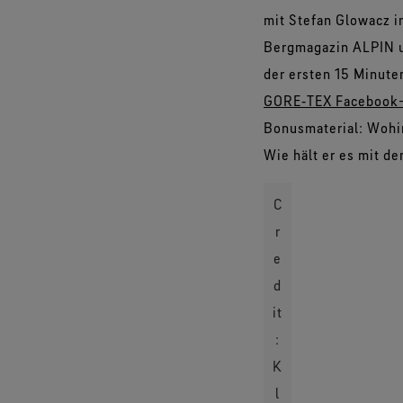
mit Stefan Glowacz 
Bergmagazin ALPIN u
der ersten 15 Minute
GORE‑TEX Facebook-
Bonusmaterial: Wohin
Wie hält er es mit d
C
r
e
d
it
:
K
l