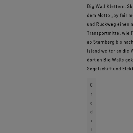
Big Wall Klettern, S
dem Motto „by fair m
und Rückweg einen mö
Transportmittel wie 
ab Starnberg bis nach
Island weiter an die
dort an Big Walls ge
Segelschiff und Elekt
C
r
e
d
i
t