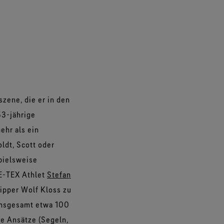
zene, die er in den
53-jährige
ehr als ein
ldt, Scott oder
pielsweise
RE-TEX Athlet
Stefan
ipper Wolf Kloss zu
 insgesamt etwa 100
he Ansätze (Segeln,