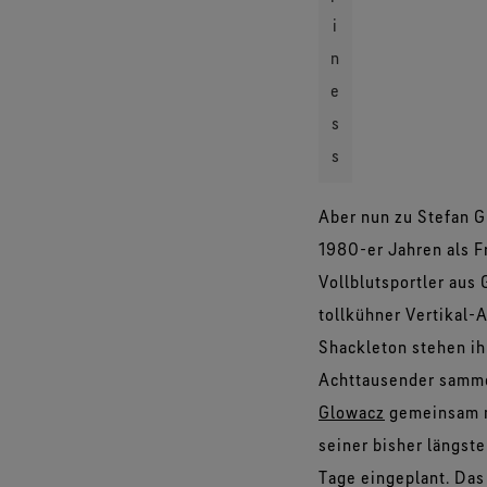
i
n
e
s
s
Aber nun zu Stefan G
1980-er Jahren als F
Vollblutsportler aus
tollkühner Vertikal-
Shackleton stehen ih
Achttausender sammel
Glowacz
gemeinsam mi
seiner bisher längst
Tage eingeplant. Das