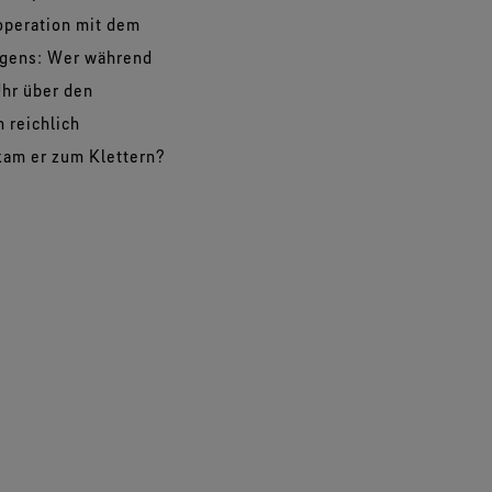
operation mit dem
igens: Wer während
Uhr über den
m reichlich
kam er zum Klettern?