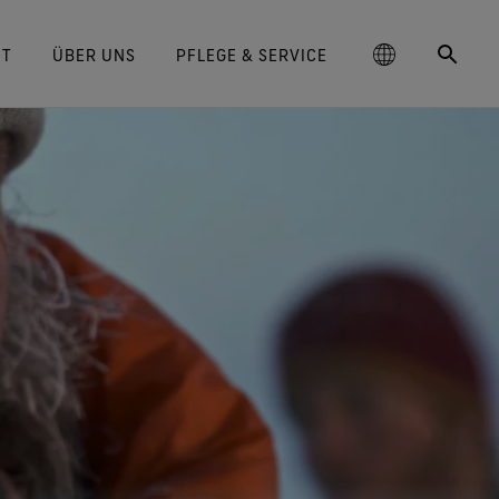
IT
ÜBER UNS
PFLEGE & SERVICE
schland
‑TEX® Lifestyle-Produkte
GORE‑TEX® Schuhe
Pflegehinweise
Blog
大中华区-中国大陆
Langlebigkeit als Mehrwert
GORE‑TEX® Handschuhe
Markenbotschafter
Arc'teryx
Kontakt
hrter Schutz und Komfort.
Bewährter Schutz und Komfort.
Warum sich Langlebigkeit zu
rtungsvolle Performance
ge
Breaking Trails Serie
DWR-Imprägnierung
대한민국
Garantie und Rückgabe
Burton
einem Schlüsselfaktor in der
rtungsvoll handeln durch
‑TEX® Invisible Fit Schuhe
WINDSTOPPER® Stretch-
Outdoor-Branche entwickelt hat.
wissenschaftsbasierte
ed Kingdom
Reparaturinformationen
日本
Häufig gestellte Fragen
GOREWEAR
ale Passform, angenehmes
Handschuhe by GORE‑TEX LABS®
Unser Whitepaper ist ab sofort
Innovationen.
Tragegefühl. Garantiert
Eng anliegende Passform.
verfügbar.
大中華區–台灣/香港
Mammut
wasserdicht.
Bessere Kontrolle. Zum
Langlebige Produkte
Anlassen gemacht.
ce
Australia / New Zealand
Norrøna
‑TEX® SURROUND® Schuhe
Wissenschaftsbasierte
um atmungsaktive Schuhe.
WINDSTOPPER® Handschuhe by
Innovationen
ña
GORE‑TEX LABS®
lle Technologien für Schuhe
Absolut winddicht. Einzigartiger
Umfassendes Engagement
entdecken
Komfort.