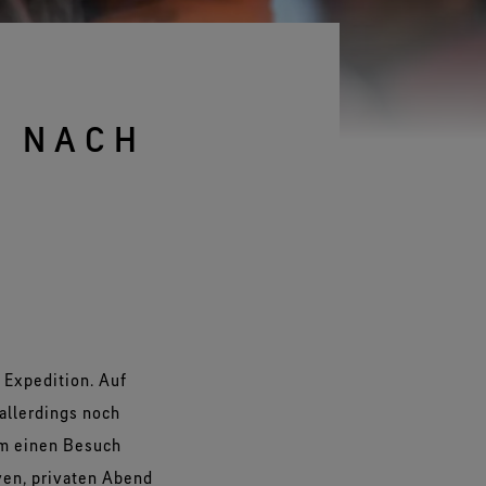
Alle Technologien für
Handschuhe entdecken
G NACH
 Expedition. Auf
allerdings noch
im einen Besuch
iven, privaten Abend