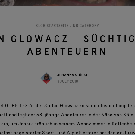
Alle Technologien für Bekleidung
entdecken
BLOG STARTSEITE
/ NO CATEGORY
N GLOWACZ - SÜCHTI
ABENTEUERN
JOHANNA STÖCKL
3 JULY 2018
tet GORE‑TEX Athlet Stefan Glowacz zu seiner bisher längsten
ttland legt der 53-jährige Abenteurer in der Nähe von Köln 
 ein, um Jannik Fröhlich in seinem Wohnzimmer in Kottenhe
selbst begeisterter Sport- und Alpinkletterer hat den exklus