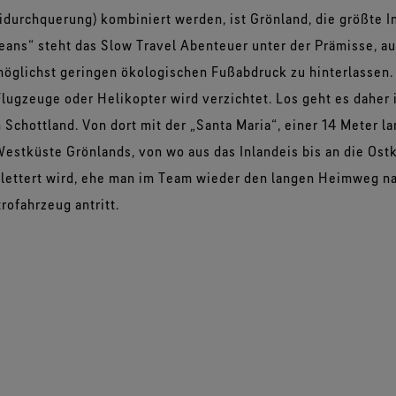
kidurchquerung) kombiniert werden, ist Grönland, die größte I
eans“ steht das Slow Travel Abenteuer unter der Prämisse, 
glichst geringen ökologischen Fußabdruck zu hinterlassen.
Flugzeuge oder Helikopter wird verzichtet. Los geht es daher
 Schottland. Von dort mit der „Santa Maria“, einer 14 Meter l
 Westküste Grönlands, von wo aus das Inlandeis bis an die Os
klettert wird, ehe man im Team wieder den langen Heimweg n
rofahrzeug antritt.