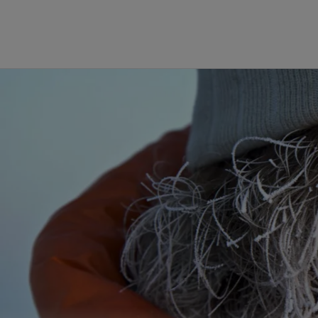
Die GORE‑TEX® Membran
GO
Erstklass
GORE‑TEX® Produkte der
nächsten Generation
Handschuhe un
Erfahre mehr über die
WINDSTOP
GORE‑TEX® Produkte mit ePE
Membran.
Leistungss
Testverfahren
Bekleidung im Test
Schuhe im Test