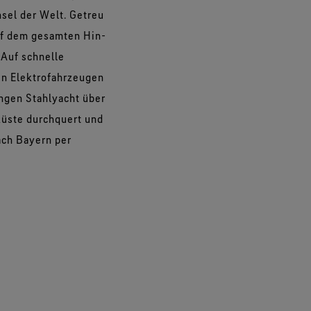
nsel der Welt. Getreu
auf dem gesamten Hin-
 Auf schnelle
 in Elektrofahrzeugen
angen Stahlyacht über
tküste durchquert und
ach Bayern per