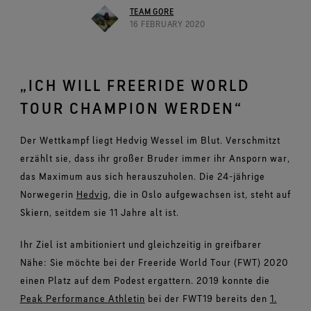
Schuhe im Test
Herausforderungen meistern.
Breaking Trails Serie
Optimale Passform, angenehmes Tragegefühl.
TEAM GORE
Markenbotschafter
Umfassendes Engagement
Norrøna
DWR-Imprägnierung
16 FEBRUARY 2020
Garantiert wasserdicht.
Kontakt
WINDSTOPPER® Stretch-Handschuhe by GORE‑TEX
Handschuhe im Test
WINDSTOPPER® Bekleidung by GORE‑TEX LABS®
LABS®
Absolut winddicht. Hoch atmungsaktiv.
Reparaturinformationen
GORE‑TEX® SURROUND® Schuhe
Garantie und Rückgabe
Eng anliegende Passform. Bessere Kontrolle. Zum
Virtuelle Labortour
Rundum atmungsaktive Schuhe.
Anlassen gemacht.
Alle Technologien für Bekleidung entdecken
„ICH WILL FREERIDE WORLD
Häufig gestellte Fragen
Alle Technologien für Schuhe entdecken
WINDSTOPPER® Handschuhe by GORE‑TEX LABS®
TOUR CHAMPION WERDEN“
Absolut winddicht. Einzigartiger Komfort.
Der Wettkampf liegt Hedvig Wessel im Blut. Verschmitzt
Alle Technologien für Handschuhe entdecken
erzählt sie, dass ihr großer Bruder immer ihr Ansporn war,
das Maximum aus sich herauszuholen. Die 24-jährige
Norwegerin
Hedvig
, die in Oslo aufgewachsen ist, steht auf
Skiern, seitdem sie 11 Jahre alt ist.
Ihr Ziel ist ambitioniert und gleichzeitig in greifbarer
Nähe: Sie möchte bei der Freeride World Tour (FWT) 2020
einen Platz auf dem Podest ergattern. 2019 konnte die
Peak Performance Athletin
bei der FWT19 bereits den
1.