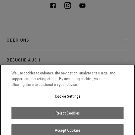
ÜBER UNS
Über uns
BESUCHE AUCH
Verantwortung
Press Newsroom
We use cookies to enhance site navigation, analyze site usage, and
Archive: PFC Goal
Aktuelles zu GORE‑TEX® Produkten, Events und Erlebnissen.
support our marketing efforts. By accepting cookies, you are
LEGAL
allowing them to be stored on your device.
Karriere
GORETEXProfessional.com
Cookie Erklärung
Extremer Schutz für Feuerwehr, Polizei und andere
Cookie Settings
Kontakt
Berufsgruppen.
Cookie Einstellungen
Gore.de
Reject Cookies
Datenschutzerklärung
Wir stehen für Innovationen in den Bereichen Life Sciences,
Luft- und Raumfahrt und weiteren Bereichen.
Nutzungsbedingungen
Accept Cookies