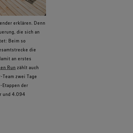
ender erklären. Denn
erung, die sich an
tet: Beim so
esamtstrecke die
damit an erstes
nen Run
zählt auch
r-Team zwei Tage
-Etappen der
r und 4.094