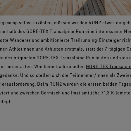
ingscamp selbst erzählen, müssen wir den RUN2 etwas eingeh
innerhalb des GORE‑TEX Transalpine Run eine interessante Neu
lotte Wanderer und ambitionierte Trailrunning-Einsteiger rich
n Athletinnen und Athleten erstmals, statt der 7-tägigen G
en des
originalen GORE‑TEX Transalpine Run
laufen und sich 
er herantasten. Wie beim traditionellen
GORE‑TEX Transalpi
edanke. Und so stellen sich die Teilnehmer/innen als Zweie
Herausforderung. Beim RUN2 werden die ersten beiden Tages
iert und zwischen Garmisch und Imst amtliche 71,3 Kilomete
legt.