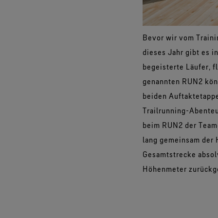
Bevor wir vom Train
dieses Jahr gibt es 
begeisterte Läufer, f
genannten RUN2 könne
beiden Auftaktetapp
Trailrunning-Abenteu
beim RUN2 der Teamg
lang gemeinsam der 
Gesamtstrecke absolv
Höhenmeter zurückge