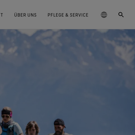
IT
ÜBER UNS
PFLEGE & SERVICE
schland
‑TEX® Lifestyle-Produkte
GORE‑TEX® Schuhe
Pflegehinweise
Blog
大中华区-中国大陆
Langlebigkeit als Mehrwert
GORE‑TEX® Handschuhe
Markenbotschafter
Arc'teryx
Kontakt
hrter Schutz und Komfort.
Bewährter Schutz und Komfort.
Warum sich Langlebigkeit zu
rtungsvolle Performance
ge
Breaking Trails Serie
DWR-Imprägnierung
대한민국
Garantie und Rückgabe
Burton
einem Schlüsselfaktor in der
rtungsvoll handeln durch
‑TEX® Invisible Fit Schuhe
WINDSTOPPER® Stretch-
Outdoor-Branche entwickelt hat.
wissenschaftsbasierte
ed Kingdom
Reparaturinformationen
日本
Häufig gestellte Fragen
GOREWEAR
ale Passform, angenehmes
Handschuhe by GORE‑TEX LABS®
Unser Whitepaper ist ab sofort
Innovationen.
Tragegefühl. Garantiert
Eng anliegende Passform.
verfügbar.
大中華區–台灣/香港
Mammut
wasserdicht.
Bessere Kontrolle. Zum
Langlebige Produkte
Anlassen gemacht.
ce
Australia / New Zealand
Norrøna
‑TEX® SURROUND® Schuhe
Wissenschaftsbasierte
um atmungsaktive Schuhe.
WINDSTOPPER® Handschuhe by
Innovationen
ña
GORE‑TEX LABS®
lle Technologien für Schuhe
Absolut winddicht. Einzigartiger
Umfassendes Engagement
entdecken
Komfort.