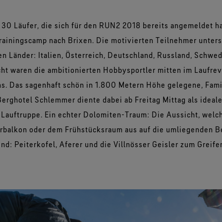
r 30 Läufer, die sich für den RUN2 2018 bereits angemeldet h
rainingscamp nach Brixen. Die motivierten Teilnehmer unters
en Länder: Italien, Österreich, Deutschland, Russland, Schwe
ht waren die ambitionierten Hobbysportler mitten im Laufrevi
s. Das sagenhaft schön in 1.800 Metern Höhe gelegene, Fami
erghotel Schlemmer diente dabei ab Freitag Mittag als ideale
e Lauftruppe. Ein echter Dolomiten-Traum: Die Aussicht, welc
rbalkon oder dem Frühstücksraum aus auf die umliegenden Be
nd: Peiterkofel, Aferer und die Villnösser Geisler zum Greife