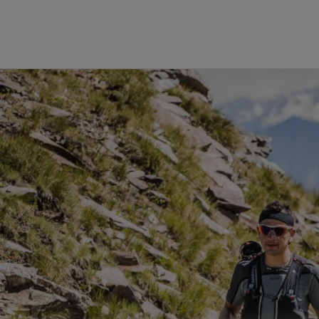
Die GORE‑TEX® Membran
GO
Erstklass
GORE‑TEX® Produkte der
nächsten Generation
Handschuhe un
Erfahre mehr über die
WINDSTOP
GORE‑TEX® Produkte mit ePE
Membran.
Leistungss
Testverfahren
Bekleidung im Test
Schuhe im Test