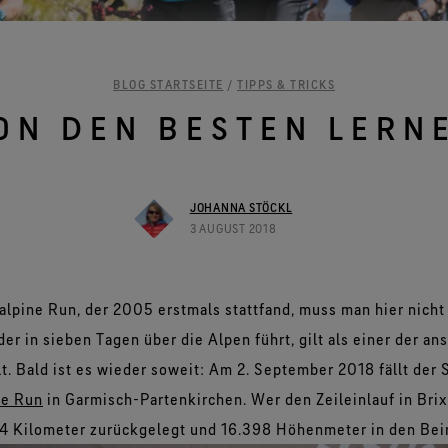
Alle Technologien für Bekleidung
entdecken
BLOG STARTSEITE
/
TIPPS & TRICKS
ON DEN BESTEN LERN
JOHANNA STÖCKL
3 AUGUST 2018
pine Run, der 2005 erstmals stattfand, muss man hier nicht 
der in sieben Tagen über die Alpen führt, gilt als einer der a
t. Bald ist es wieder soweit: Am 2. September 2018 fällt der 
ne Run
in Garmisch-Partenkirchen. Wer den Zeileinlauf in Brix
,4 Kilometer zurückgelegt und 16.398 Höhenmeter in den Bei