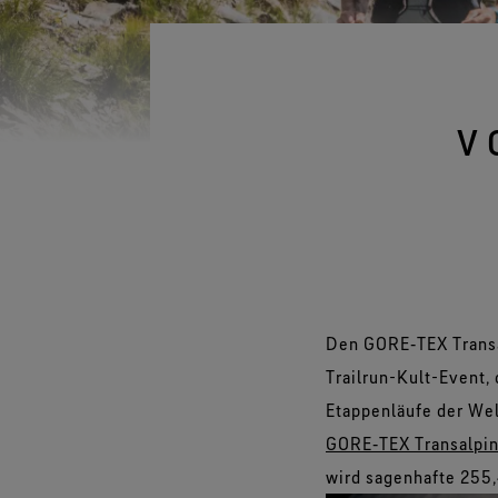
Handschuhe im Test
Virtuelle Labortour
V
Den GORE‑TEX Transal
Trailrun-Kult-Event, 
Etappenläufe der Wel
GORE‑TEX Transalpi
wird sagenhafte 255