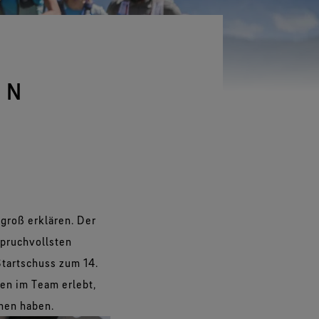
Alle Technologien für
Handschuhe entdecken
EN
groß erklären. Der
nspruchvollsten
Startschuss zum 14.
en im Team erlebt,
nen haben.