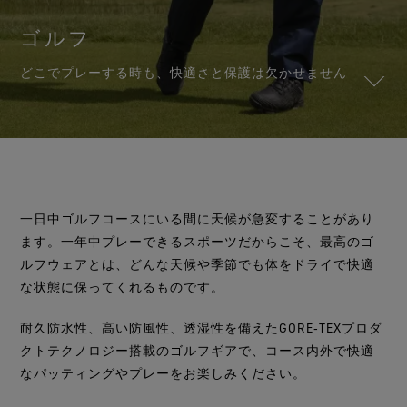
グローブ
その先へ
全てのアウターウェアテクノロジー
Breaking Trails 動画シリーズ
GORE‑TEX® Invisible Fit フットウェア
パートナーブランド
WINDSTOPPER® ストレッチ グローブ by GORE‑TEX
DWR（耐久撥水）
ゴルフ
お問い合わせ
LABS®
バーチャルラボツアー
全てのフットウェアテクノロジー
ブランド アンバサダー
GORE‑TEX® 修理について
保証 ＆ 返品
どこでプレーする時も、快適さと保護は欠かせません
WINDSTOPPER® グローブ by GORE‑TEX LABS®
よくあるご質問
全てのグローブテクノロジー
一日中ゴルフコースにいる間に天候が急変することがあり
ます。一年中プレーできるスポーツだからこそ、最高のゴ
ルフウェアとは、どんな天候や季節でも体をドライで快適
な状態に保ってくれるものです。
耐久防水性、高い防風性、透湿性を備えたGORE‑TEXプロダ
クトテクノロジー搭載のゴルフギアで、コース内外で快適
なパッティングやプレーをお楽しみください。