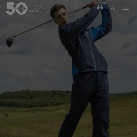
製品
テクノロジー
アウターウェア
サステナビリティ
フットウェア
ハイキング
GORE‑TEX® メンブレン
グローブ＆アクセサリー
ランニング
ライフスタイル向け
私たちについて
次世代GORE‑TEX®プロダクト
GORE‑TEX® プロダクト
GORE‑TEX® プロダクト
スキー ＆ スノーボード
責任あるパフォーマンス
防水性を必要とするあなたへ
徹底した品質管理
科学に基づくイノベーションを通じた責任ある行動
GORE‑TEX® ガーメント
お手入れ＆サポート
ライフスタイル
WINDSTOPPER® プロダクト by GORE‑TEX LABS®
耐久性と長持ちさせることの価値
アウターウェア
長持ちするプロダクト
快適性を優先するあなたへ
50周年を祝う
耐久性がアウトドア業界で注目されるテーマとなった
GORE‑TEX® PRO ガーメント
GORE‑TEX® フットウェア
全てのアクティビティ
厳選されたアーカイブ年表をご覧ください。
背景をご紹介します。
フットウェア
科学に基づくイノベーション
WINDSTOPPER® プロダクト by GORE‑TEX LABS®
コラム
GORE‑TEX® SURROUND® フットウェア
GORE‑TEX® グローブ
私たちについて
お手入れ方法