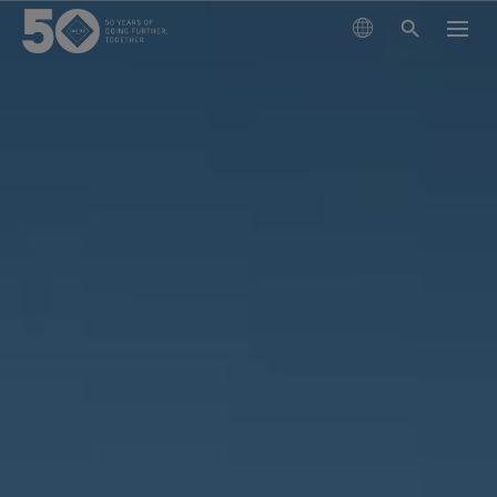
製品
テクノロジー
アウターウェア
サステナビリティ
フットウェア
ハイキング
GORE‑TEX® メンブレン
グローブ＆アクセサリー
ランニング
ライフスタイル向け
私たちについて
次世代GORE‑TEX®プロダクト
GORE‑TEX® プロダクト
GORE‑TEX® プロダクト
スキー ＆ スノーボード
責任あるパフォーマンス
防水性を必要とするあなたへ
徹底した品質管理
科学に基づくイノベーションを通じた責任ある行動
GORE‑TEX® ガーメント
お手入れ＆サポート
ライフスタイル
WINDSTOPPER® プロダクト by GORE‑TEX LABS®
耐久性と長持ちさせることの価値
アウターウェア
長持ちするプロダクト
快適性を優先するあなたへ
50周年を祝う
耐久性がアウトドア業界で注目されるテーマとなった
GORE‑TEX® PRO ガーメント
GORE‑TEX® フットウェア
全てのアクティビティ
厳選されたアーカイブ年表をご覧ください。
背景をご紹介します。
フットウェア
科学に基づくイノベーション
WINDSTOPPER® プロダクト by GORE‑TEX LABS®
コラム
GORE‑TEX® SURROUND® フットウェア
GORE‑TEX® グローブ
私たちについて
お手入れ方法