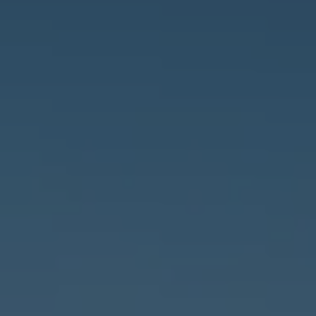
グローブ
その先へ
全てのアウターウェアテクノロジー
Breaking Trails 動画シリーズ
GORE‑TEX® Invisible Fit フットウェア
パートナーブランド
WINDSTOPPER® ストレッチ グローブ by GORE‑TEX
DWR（耐久撥水）
お問い合わせ
LABS®
バーチャルラボツアー
全てのフットウェアテクノロジー
ブランド アンバサダー
GORE‑TEX® 修理について
保証 ＆ 返品
WINDSTOPPER® グローブ by GORE‑TEX LABS®
よくあるご質問
全てのグローブテクノロジー