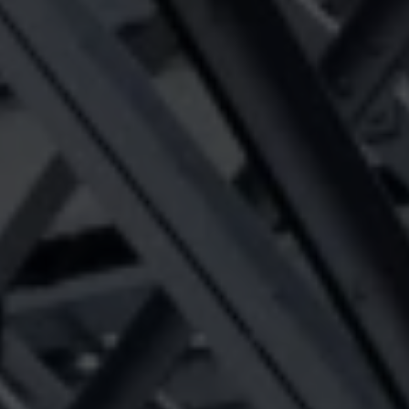
グローブ
その先へ
全てのアウターウェアテクノロジー
Breaking Trails 動画シリーズ
GORE‑TEX® Invisible Fit フットウェア
パートナーブランド
WINDSTOPPER® ストレッチ グローブ by GORE‑TEX
DWR（耐久撥水）
お問い合わせ
LABS®
バーチャルラボツアー
全てのフットウェアテクノロジー
ブランド アンバサダー
GORE‑TEX® 修理について
保証 ＆ 返品
WINDSTOPPER® グローブ by GORE‑TEX LABS®
よくあるご質問
全てのグローブテクノロジー