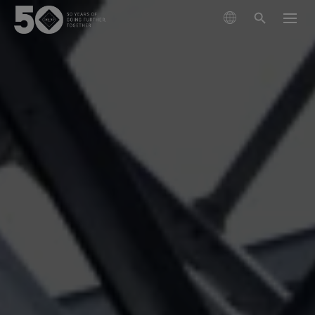
製品
テクノロジー
アウターウェア
サステナビリティ
フットウェア
ハイキング
GORE‑TEX® メンブレン
グローブ＆アクセサリー
ランニング
ライフスタイル向け
私たちについて
次世代GORE‑TEX®プロダクト
GORE‑TEX® プロダクト
GORE‑TEX® プロダクト
スキー ＆ スノーボード
責任あるパフォーマンス
防水性を必要とするあなたへ
徹底した品質管理
科学に基づくイノベーションを通じた責任ある行動
GORE‑TEX® ガーメント
お手入れ＆サポート
ライフスタイル
WINDSTOPPER® プロダクト by GORE‑TEX LABS®
耐久性と長持ちさせることの価値
アウターウェア
長持ちするプロダクト
快適性を優先するあなたへ
50周年を祝う
耐久性がアウトドア業界で注目されるテーマとなった
GORE‑TEX® PRO ガーメント
GORE‑TEX® フットウェア
全てのアクティビティ
厳選されたアーカイブ年表をご覧ください。
背景をご紹介します。
フットウェア
科学に基づくイノベーション
WINDSTOPPER® プロダクト by GORE‑TEX LABS®
コラム
GORE‑TEX® SURROUND® フットウェア
GORE‑TEX® グローブ
私たちについて
お手入れ方法