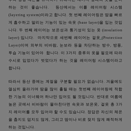
하는
것이
좋습니다.
등산에서는
이를
레이어링
시스템
(layering system)
이라고
합니다.
첫 번째 레이어
링은
땀을 빠르
게 흡수하고 말리는 기능
이
있는
속옷 (base layer)
을
입는
것입
니다.
두 번째 레이어는
보온성과
통기성이
있는
옷 (insulation
layer)
입니다.
마지막으로 세번째 레이어는 겉옷
(Protection
Layer)
이며 외부의 비바람, 눈보라 등을 차단하는 방수, 방풍
,
투습
기능
이
있어야
합니다. 이 3가지 종류의 옷을 필요에 따라
수시로 입었다가 벗었다가 하는 것을 레이어링 시스템이라고
합니다.
따라서 등산 중에는 계절을 구분할 필요가 없습니다. 겨울에도
열심히 올라가며 땀을 많이 흘릴 때는
첫번째
레이어링에
적합
한
기능의
이너웨어 하나만 입어도 될 것입니다. 반대로 여름에
높은 곳에서 비바람이 몰아친다면 속옷과 보온옷, 겉옷 총 3가
지 레이어를 모두 입어야 할
수도
있습니다.
정답은 자신의 체온
을 춥지도 덥지도 않게, 그리고 땀이나 비로 젖지 않게 쾌적하게
하는 것입니다.