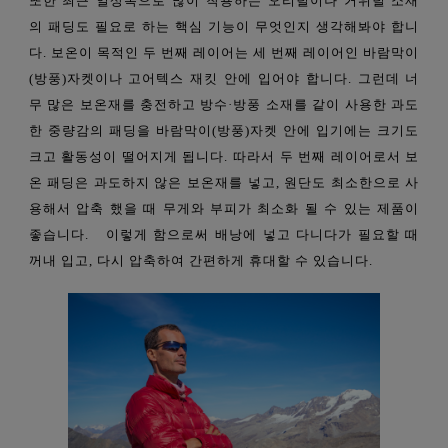
또한 최근 일상복으로 많이 착용하는 오리털이나 거위털 소재
의 패딩도 필요로 하는 핵심 기능이 무엇인지 생각해봐야 합니
다. 보온이 목적인 두 번째 레이어는 세 번째 레이어인 바람막이
(방풍)자켓이나 고어텍스 재킷 안에 입어야
합니다. 그런데 너
무 많은 보온재를 충전하고 방수·방풍 소재를 같이 사용한 과도
한 중량감의 패딩을 바람막이(방풍)자켓 안에 입기에는 크기도
크고 활동성이 떨어지게 됩니다. 따라서 두 번째 레이어로서 보
온 패딩은 과도하지 않은 보온재를 넣고, 원단도 최소한으로 사
용해서 압축
했을
때
무게와 부피
가
최소화
될
수
있는
제품이
좋습니다.
이렇게
함으로써
배낭에 넣고 다니다가 필요할 때
꺼내
입고, 다시 압축
하여
간편하게
휴대할
수
있습니다.