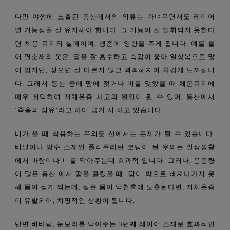
다만 야생에 노출된 등산에서의 의류는 가벼우면서도 레이어
별 기능성을 잘 유지해야 합니다. 그 기능이 잘 발휘되지 못한다
면 체온 유지의 실패이며, 생존에 영향을 주게 됩니다. 예를 들
어 면소재의 옷은, 땀을 잘 흡수하고 촉감이 좋아 일상복으로 많
이 입지만, 젖으면 잘 마르지 않고 뻑뻑해지며 차갑게 느껴집니
다. 그래서 등산 중에 땀에 젖거나 비를 맞았을 때 체온유지에
매우 취약하여 저체온증 사고의 원인이 될 수 있어, 등산에서
‘죽음의 섬유’라고 하며 금기 시 하고 있습니다.
비가 올 때 착용하는 우의도 산에서는 문제가 될 수 있습니다.
비닐이나 방수 소재인 폴리우레탄 코팅이 된 우의는 일상생활
에서 바람이나 비를 막아주는데 효과
적
입니다.
그러나,
운동량
이 많은 등산
에서
땀을
흘렸을
때
땀이 밖으로 빠져나가지 못
해
몸
이
젖게
되는데
,
젖은 몸이 악천후에 노출
된다면,
저체온증
이
유발되어,
치명적인
상황이
됩니다.
반면 비바람, 눈보라를 막아주는 3번째 레이어 소재로 효과적인