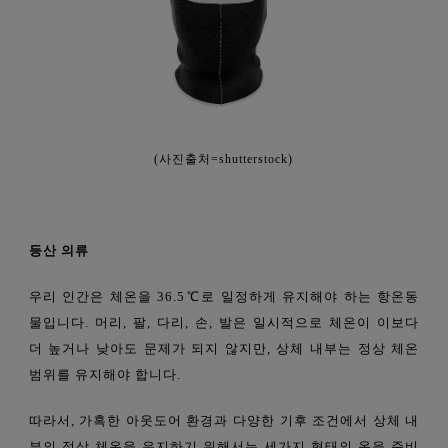
(
사진출처=shutterstock)
등산
의류
우리 인간은 체온을 36.5℃
로 일정하게 유지해야 하는 항온동
물입니다. 머리, 팔, 다리, 손, 발은 일시적으로 체온이 이보다
더 높거나 낮아도 문제가 되지 않지만, 상체 내부는 정상 체온
범위를 유지해야 합니다.
따라서,
가혹한
아웃도어
환경과
다양한
기후
조건에서
상체
내
부의
정상
체온을
유지하기
위해서는
세가지
형태의
옷을
준비