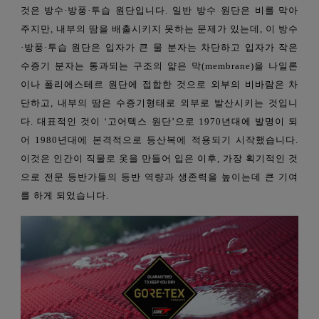
것은 방수·
방풍·
투습 원단입니다. 일반 방수
원단은 비를 막아
주지만, 내부의 땀을 배출시키지 못
하는
문제가 있는데, 이 방수
·
방풍·
투습 원단은 입자가 큰 물 분자는 차단하고 입자가 작은
수증기 분자는 통과되는
구조의 얇은 막(membrane)을 나일론
이나 폴리에스테르 원단에 접합한 것으로
외부의 비바람은 차
단하고, 내부의 땀은 수증기형태로 외부로 발산시키는 것입니
다. 대표적인 것이 ‘고어텍스
원단
’
으
로 1970년대에 발명이 되
어 1980년대에 본격적으로 등산복에 적용되기 시작했습니다.
이것은 인간이 직물로 옷을 만들어 입은 이후, 가장 획기적인 것
으로 전문 등반가들의 등반 역량과 생존력을 높이는데 큰 기여
를 하게 되었습니다.