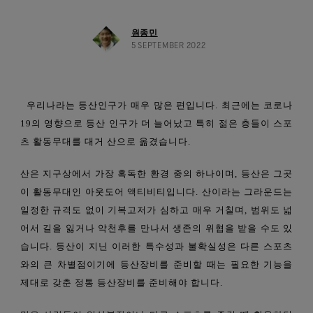
관행을 넘어선 노력
회사 소개
윈드스토퍼 바이 고어텍스 랩 의류
보도자료
당신이 좋아하는 핏. 방수기능까지 겸비
파트너 브랜드
완전한 방풍과 우수한 투습기능. 언제나 옳은 선택
발수성 (DWR)
연락처
윈드스토퍼 바이 고어텍스 랩 스트레치 장갑 제품
원종민
창업자 Bob Gore를 기리며
고어텍스 라이프스타일 제품군
고어텍스 신발
브랜드 앰배서더
손에 꼭 맞는 핏. 더 정교한 작업 가능
5 SEPTEMBER 2022
모든 의류 기술 보기
수선정보
믿을 수 있는 편안함과 보호기능
품질보증과 수선
브레이킹 트레일 필름 시리즈
윈드스토퍼 바이 고어텍스 랩 장갑 제품
모든 신발 기술 보기
자주 묻는 질문
완벽한 방풍. 뛰어난 보호기능
우리나라는 등산인구가 매우 많은 편입니다. 최근에는 코로나
모든 장갑 기술 보기
19의 영향으로 등산 인구가 더 늘어났고 특히 젊은 층들이 스포
츠 활동무대를 대거 산으로 옮겼습니다.
산은 지구상에서 가장 혹독한 환경 중의 하나이며, 등산은 그곳
이 활동무대인 아웃도어 액티비티입니다. 산이라는 그라운드는
일정한 규격도 없이 기복고저가 심하고 매우 거칠며, 범위도 넓
어서 길을 잃거나 악천후를 만나서 생존의 위협을 받을 수도 있
습니다. 등산이 지닌 이러한 특수성과 불확실성은 다른 스포츠
와의 큰 차별점이기에 등산장비를 준비할 때는 필요한 기능을
제대로 갖춘 정통 등산장비를 준비해야 합니다.