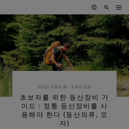
제품
기술
이번 시즌 신제품
지속가능성
GORE‑TEX® 브랜드 파트너
의류
고어텍스 멤브레인
신발
등산
고어텍스 소개
차세대 고어텍스 제품
고어텍스 제품
유용한 컨텐츠 홈
/
유용한 정보
장갑 및 악세서리
사회적 책임을 다하는 성능
최상의 방수기능
러닝
고어텍스 제품의 테스트
과학 기반 혁신을 통한 책임감 있는 행동.
초보자를 위한 등산장비 가
고어텍스 프로 의류
관리 및 지원
윈드스토퍼 바이 고어텍스 랩
클라이밍
내구성과 오래 지속되는 제품의 가치
가장 극한의 조건에서 타협 없는 기능성
이드 : 정통 등산장비를 사
고어텍스 가상실험실 체험
오랫동안 입을 수 있는 제품
건조한 조건에서 최고의 기능
고어텍스® 브랜드 50년의 여정
아웃도어 산업의 핵심 화두로 떠오른 ‘내구성’에 대해 알
고어텍스 서라운드® 아웃도어 신발
용해야 한다 (등산의류, 모
일상생활
고어텍스® 브랜드의 주요 순간들을 타임라인에서 만나
아보세요. 지금 바로 백서를 만나보실 수 있습니다.
고어텍스 의류
360도 전방향 투습기능, 튼튼한 방수기능
과학 주도 혁신
보세요.
다용도, 다목적의 기능
유용한 컨텐츠
자)
고어텍스 장갑
모두보기
관리방법
고어텍스 인비저블 핏 신발
믿을 수 있는 편안함과 보호기능