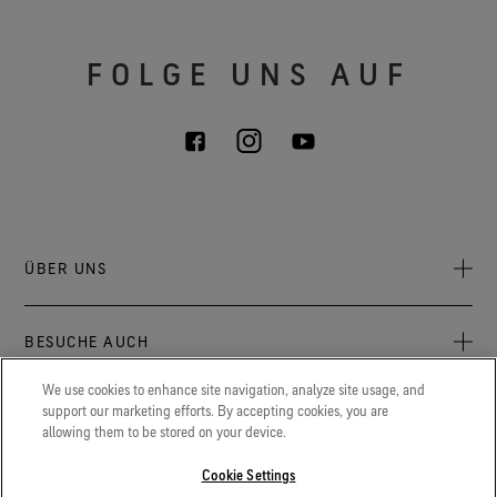
FOLGE UNS AUF
ÜBER UNS
Über uns
BESUCHE AUCH
Verantwortung
Press Newsroom
We use cookies to enhance site navigation, analyze site usage, and
Archive: PFC Goal
Aktuelles zu GORE‑TEX® Produkten, Events und Erlebnissen.
support our marketing efforts. By accepting cookies, you are
LEGAL
allowing them to be stored on your device.
Karriere
GORETEXProfessional.com
Cookie Erklärung
Extremer Schutz für Feuerwehr, Polizei und andere
Cookie Settings
Kontakt
Berufsgruppen.