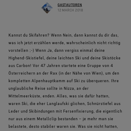
Schuhe im Test
Herausforderungen meistern.
Breaking Trails Serie
Optimale Passform, angenehmes Tragegefühl.
GASTAUTOREN
Markenbotschafter
Umfassendes Engagement
Norrøna
DWR-Imprägnierung
12 MARCH 2018
Garantiert wasserdicht.
Kontakt
WINDSTOPPER® Stretch-Handschuhe by GORE‑TEX
Handschuhe im Test
WINDSTOPPER® Bekleidung by GORE‑TEX LABS®
LABS®
Absolut winddicht. Hoch atmungsaktiv.
Reparaturinformationen
GORE‑TEX® SURROUND® Schuhe
Garantie und Rückgabe
Eng anliegende Passform. Bessere Kontrolle. Zum
Virtuelle Labortour
Rundum atmungsaktive Schuhe.
Anlassen gemacht.
Alle Technologien für Bekleidung entdecken
Häufig gestellte Fragen
Kannst du Skifahren? Wenn Nein, dann kannst du dir das,
Alle Technologien für Schuhe entdecken
WINDSTOPPER® Handschuhe by GORE‑TEX LABS®
was ich jetzt erzählen werde, wahrscheinlich nicht richtig
Absolut winddicht. Einzigartiger Komfort.
vorstellen ;-) Wenn Ja, dann vergiss einmal deine
Highend-Skistiefel, deine leichten Ski und deine Skistöcke
Alle Technologien für Handschuhe entdecken
aus Carbon! Vor 47 Jahren startete eine Gruppe von 4
Österreichern an der Rax (in der Nähe von Wien), um den
kompletten Alpenhauptkamm auf Ski zu überqueren. Ihre
unglaubliche Reise sollte in Nizza, an der
Mittelmeerküste, enden. Alles, was sie dafür hatten,
waren Ski, die eher Langlaufski glichen, Schnürstiefel aus
Leder und Skibindungen mit Fersenfixierung, die eigentlich
nur aus einem Metallclip bestanden – je mehr man sie
belastete, desto stabiler waren sie. Was sie nicht hatten,