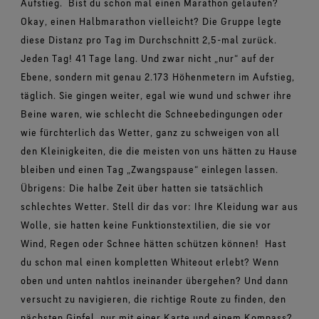
Aufstieg.
Bist du schon mal einen Marathon gelaufen?
Okay, einen Halbmarathon vielleicht? Die Gruppe legte
diese Distanz pro Tag im Durchschnitt 2,5-mal zurück.
Jeden Tag! 41 Tage lang. Und zwar nicht „nur“ auf der
Ebene, sondern mit genau 2.173 Höhenmetern im Aufstieg,
täglich. Sie gingen weiter, egal wie wund und schwer ihre
Beine waren, wie schlecht die Schneebedingungen oder
wie fürchterlich das Wetter, ganz zu schweigen von all
den Kleinigkeiten, die die meisten von uns hätten zu Hause
bleiben und einen Tag „Zwangspause“ einlegen lassen.
Übrigens: Die halbe Zeit über hatten sie tatsächlich
schlechtes Wetter. Stell dir das vor: Ihre Kleidung war aus
Wolle, sie hatten keine Funktionstextilien, die sie vor
Wind, Regen oder Schnee hätten schützen können!
Hast
du schon mal einen kompletten Whiteout erlebt? Wenn
oben und unten nahtlos ineinander übergehen? Und dann
versucht zu navigieren, die richtige Route zu finden, den
nächsten Gipfel, nur mit einer Karte und einem Kompass?