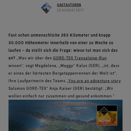
Schuhe im Test
Herausforderungen meistern.
Breaking Trails Serie
Optimale Passform, angenehmes Tragegefühl.
GASTAUTOREN
Markenbotschafter
Umfassendes Engagement
Norrøna
DWR-Imprägnierung
22 AUGUST 2017
Garantiert wasserdicht.
Kontakt
WINDSTOPPER® Stretch-Handschuhe by GORE‑TEX
Handschuhe im Test
WINDSTOPPER® Bekleidung by GORE‑TEX LABS®
LABS®
Absolut winddicht. Hoch atmungsaktiv.
Reparaturinformationen
GORE‑TEX® SURROUND® Schuhe
Garantie und Rückgabe
Eng anliegende Passform. Bessere Kontrolle. Zum
Virtuelle Labortour
Rundum atmungsaktive Schuhe.
Anlassen gemacht.
Alle Technologien für Bekleidung entdecken
Häufig gestellte Fragen
Fast schon unmenschliche 263 Kilometer und knapp
Alle Technologien für Schuhe entdecken
WINDSTOPPER® Handschuhe by GORE‑TEX LABS®
30.000 Höhenmeter innerhalb von einer zu Woche zu
Absolut winddicht. Einzigartiger Komfort.
laufen – da stellt sich die Frage: wieso tut man sich das
an?
„Was wir über den
GORE‑TEX Transalpine-Run
Alle Technologien für Handschuhe entdecken
wissen“
,
sagt Magdalena, „Maggy“ Kalus (GER), „ist, dass
er eines der härtesten Bergetappenrennen der Welt ist“.
Ihre Laufpartnerin des Teams „
You are an adventure story
Salomon GORE‑TEX“ Anja Kaiser (GER) bestätigt: „Wir
wollen einfach nur zusammen und gesund ankommen.“