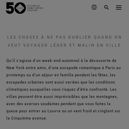
PRODUITS
LES CHOSES À NE PAS OUBLIER QUAND ON
TECHNOLOGIES
VEUT VOYAGER LÉGER ET MALIN EN VILLE
Vêtements
Qu’il s’agisse d’un week-end automnal à la découverte de
ENVIRONNEMENT
Chaussures
Sports d’hiver
New York entre amis, d’une escapade romantique à Paris au
La membrane GORE‑TEX®
printemps ou d’un séjour en famille pendant les fêtes, les
Gants & accessoires
Randonnée
Produits GORE‑TEX® Lifestyle
À PROPOS DE NOUS
escapades urbaines sont aussi variées que les conditions
Produits GORE‑TEX® Nouvelle Génération
Produits GORE‑TEX®
Découvrez les produits GORE‑TEX® dotés d’une
Course à pied
climatiques auxquelles vous risquez d’être confronté. Les
Performance Responsable
Une imperméabilité exceptionnelle.
Arc'teryx
membrane ePE.
Agir de façon responsable grâce à des innovations qui
villes peuvent être aussi imprévisibles que les montagnes,
Vêtements GORE‑TEX®
ASSISTANCE
Lifestyle
Produits WINDSTOPPER® par GORE‑TEX LABS®
s’appuient sur la science.
La durabilité ou l’art de faire durer les choses
Un confort et une protection dignes de confiance.
Burton
avec des averses soudaines pendant que vous faites la
Nos procédés de tests
Hautement performants pour les temps plus secs.
Pour célébrer 50 ans
Découvrez comment la durabilité est devenue un enjeu
Profitez pleinement de chaque journée.
Chaussures GORE‑TEX®
queue pour entrer au Louvre ou un vent froid et cinglant sur
Voir toutes les activités
Longévité des produits
Découvrez notre chronologie d’archives
majeur pour le secteur outdoor. Notre livre blanc est
GOREWEAR
Un confort et une protection dignes de confiance.
la Cinquième avenue.
Tests vêtements
soigneusement sélectionnées.
Vêtements GORE‑TEX® Pro
désormais disponible.
Freeride World Tour
Gants GORE‑TEX®
Innovations scientifiques
Mammut
Ultra résistants. Aucun compromis. Maîtrise de
Conseils d’entretien
Chaussures GORE‑TEX® Invisible Fit
Un confort et une protection dignes de confiance.