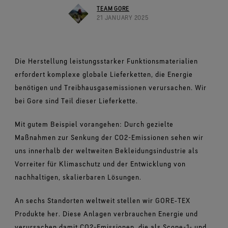
Schuhe im Test
Herausforderungen meistern.
Breaking Trails Serie
Optimale Passform, angenehmes Tragegefühl.
TEAM GORE
Markenbotschafter
Umfassendes Engagement
Norrøna
DWR-Imprägnierung
21 JANUARY 2025
Garantiert wasserdicht.
Kontakt
WINDSTOPPER® Stretch-Handschuhe by GORE‑TEX
Handschuhe im Test
WINDSTOPPER® Bekleidung by GORE‑TEX LABS®
LABS®
Absolut winddicht. Hoch atmungsaktiv.
Reparaturinformationen
GORE‑TEX® SURROUND® Schuhe
Garantie und Rückgabe
Eng anliegende Passform. Bessere Kontrolle. Zum
Virtuelle Labortour
Rundum atmungsaktive Schuhe.
Anlassen gemacht.
Alle Technologien für Bekleidung entdecken
Häufig gestellte Fragen
Die Herstellung leistungsstarker Funktionsmaterialien
Alle Technologien für Schuhe entdecken
WINDSTOPPER® Handschuhe by GORE‑TEX LABS®
erfordert komplexe globale Lieferketten, die Energie
Absolut winddicht. Einzigartiger Komfort.
benötigen und Treibhausgasemissionen verursachen. Wir
bei Gore sind Teil dieser Lieferkette.
Alle Technologien für Handschuhe entdecken
Mit gutem Beispiel vorangehen: Durch gezielte
Maßnahmen zur Senkung der CO2-Emissionen sehen wir
uns innerhalb der weltweiten Bekleidungsindustrie als
Vorreiter für Klimaschutz und der Entwicklung von
nachhaltigen, skalierbaren Lösungen.
An sechs Standorten weltweit stellen wir GORE‑TEX
Produkte her. Diese Anlagen verbrauchen Energie und
verursachen damit CO2-Emissionen, die als Scope-1- und