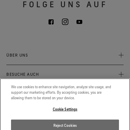
FOLGE UNS AUF
ÜBER UNS
Über uns
BESUCHE AUCH
Verantwortung
Press Newsroom
We use cookies to enhance site navigation, analyze site usage, and
Archive: PFC Goal
Aktuelles zu GORE‑TEX® Produkten, Events und Erlebnissen.
support our marketing efforts. By accepting cookies, you are
LEGAL
allowing them to be stored on your device.
Karriere
GORETEXProfessional.com
Cookie Erklärung
Extremer Schutz für Feuerwehr, Polizei und andere
Cookie Settings
Kontakt
Berufsgruppen.
Cookie Einstellungen
Reject Cookies
Gore.de
Datenschutzerklärung