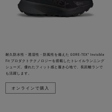
グローブ
その先へ
全てのアウターウェアテクノロジー
Breaking Trails 動画シリーズ
GORE‑TEX® Invisible Fit フットウェア
パートナーブランド
WINDSTOPPER® ストレッチ グローブ by GORE‑TEX
DWR（耐久撥水）
お問い合わせ
LABS®
バーチャルラボツアー
全てのフットウェアテクノロジー
ブランド アンバサダー
GORE‑TEX® 修理について
保証 ＆ 返品
WINDSTOPPER® グローブ by GORE‑TEX LABS®
よくあるご質問
全てのグローブテクノロジー
耐久防水性・透湿性・防風性を備えた GORE‑TEX® Invisible
Fit プロダクトテクノロジーを搭載したトレイルランニング
シューズ。優れたフィット感と履き心地で、長距離ランで
も活躍します。
オンラインで購入