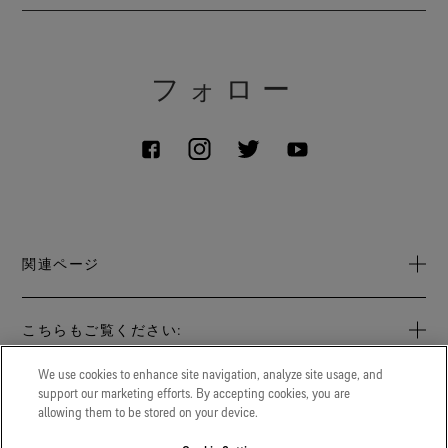
フォロー
関連ページ
お問い合わせ
こちらもご覧ください:
ヒストリー
GORETEXProfessional.com
We use cookies to enhance site navigation, analyze site usage, and
サステナビリティ
優れた防護性と快適性を提供するプロフェッショナル向けの
support our marketing efforts. By accepting cookies, you are
LEGAL
高度なテクニカルファブリクスソリューション。
allowing them to be stored on your device.
Archive: PFC Goal
プライバシー通知