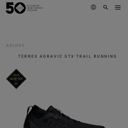
製品
テクノロジー
ADIDAS
アウターウェア
TERREX AGRAVIC GTX TRAIL RUNNING
サステナビリティ
フットウェア
ハイキング
GORE‑TEX® メンブレン
グローブ＆アクセサリー
ランニング
ライフスタイル向け
私たちについて
次世代GORE‑TEX®プロダクト
GORE‑TEX® プロダクト
GORE‑TEX® プロダクト
スキー ＆ スノーボード
責任あるパフォーマンス
防水性を必要とするあなたへ
徹底した品質管理
科学に基づくイノベーションを通じた責任ある行動
GORE‑TEX® ガーメント
お手入れ＆サポート
ライフスタイル
WINDSTOPPER® プロダクト by GORE‑TEX LABS®
耐久性と長持ちさせることの価値
アウターウェア
長持ちするプロダクト
快適性を優先するあなたへ
50周年を祝う
耐久性がアウトドア業界で注目されるテーマとなった
GORE‑TEX® PRO ガーメント
GORE‑TEX® フットウェア
全てのアクティビティ
厳選されたアーカイブ年表をご覧ください。
背景をご紹介します。
フットウェア
科学に基づくイノベーション
WINDSTOPPER® プロダクト by GORE‑TEX LABS®
コラム
GORE‑TEX® SURROUND® フットウェア
GORE‑TEX® グローブ
私たちについて
お手入れ方法