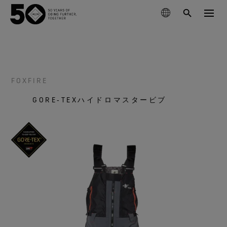
製品
テクノロジー
FOXFIRE
アウターウェア
GORE‑TEXハイドロマスタービブ
サステナビリティ
フットウェア
ハイキング
GORE‑TEX® メンブレン
グローブ＆アクセサリー
ランニング
ライフスタイル向け
私たちについて
次世代GORE‑TEX®プロダクト
GORE‑TEX® プロダクト
GORE‑TEX® プロダクト
スキー ＆ スノーボード
責任あるパフォーマンス
防水性を必要とするあなたへ
徹底した品質管理
科学に基づくイノベーションを通じた責任ある行動
GORE‑TEX® ガーメント
お手入れ＆サポート
ライフスタイル
WINDSTOPPER® プロダクト by GORE‑TEX LABS®
耐久性と長持ちさせることの価値
アウターウェア
長持ちするプロダクト
快適性を優先するあなたへ
50周年を祝う
耐久性がアウトドア業界で注目されるテーマとなった
GORE‑TEX® PRO ガーメント
GORE‑TEX® フットウェア
全てのアクティビティ
厳選されたアーカイブ年表をご覧ください。
背景をご紹介します。
フットウェア
科学に基づくイノベーション
WINDSTOPPER® プロダクト by GORE‑TEX LABS®
コラム
GORE‑TEX® SURROUND® フットウェア
GORE‑TEX® グローブ
私たちについて
お手入れ方法