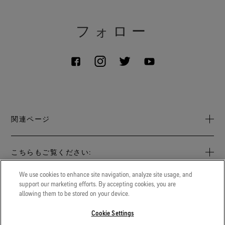
フォロー
関連ページ
お問い合わせ
こちらもご覧ください:
ヒストリー
GORETEXProfessional.com
We use cookies to enhance site navigation, analyze site usage, and
サステナビリティ
優れた防護性と快適性を提供するプロフェッショナル向けの
support our marketing efforts. By accepting cookies, you are
LEGAL
高度なテクニカルファブリクスソリューション。
allowing them to be stored on your device.
Archive: PFC Goal
プライバシー通知
Gore.co.jp
Cookie Settings
企業情報
ゴアは、生命科学や航空宇宙など、あらゆる分野で革新に取