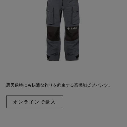
グローブ
その先へ
全てのアウターウェアテクノロジー
Breaking Trails 動画シリーズ
GORE‑TEX® Invisible Fit フットウェア
パートナーブランド
WINDSTOPPER® ストレッチ グローブ by GORE‑TEX
DWR（耐久撥水）
お問い合わせ
LABS®
バーチャルラボツアー
全てのフットウェアテクノロジー
ブランド アンバサダー
GORE‑TEX® 修理について
保証 ＆ 返品
WINDSTOPPER® グローブ by GORE‑TEX LABS®
よくあるご質問
全てのグローブテクノロジー
悪天候時にも快適な釣りを約束する高機能ビブパンツ。
オンラインで購入