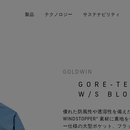
製品
テクノロジー
サステナビリティ
E‑TEX® プロダクト
United States / Canada (EN)
GORE‑TEX® ガーメント
アウターウェア
50周年を祝う
Deut
要とするあなたへ
厳選されたアーカイブ年表をご覧
Canada (FR)
GORE‑TEX® PRO ガーメント
フットウェア
GORE
Sveri
Bre
ください。
GOLDWIN
科学に
PER® プロダクト by
WINDSTOPPER® プロダクト by
グローブ＆アクセサリー
Unit
GORE‑TEX LABS®
私たちについて
GORE‑TE
GORE‑TEX LABS®
GOR
優先するあなたへ
W/S BL
Italia
全てのアウターウェアテクノロ
科
Fran
ジー
全て
優れた防風性や透湿性を備えた 2 層の
Espa
WINDSTOPPER® 素材
ー仕様の大型ポケット、フラ