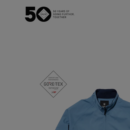
GORE‑TEX® メンブレン
GOR
防水性を必
次世代GORE‑TEX®プロダクト
WINDSTOP
徹底した品質管理
快適性を
アウターウェア
フットウェア
グローブ
バーチャルラボツアー