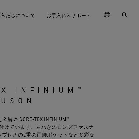
私たちについて
お手入れ＆サポート
schland
GORE‑TEX® フットウェア
お手入れ方法
ハイキング
コラム
耐久性と長持ちさせることの価値
大中华区-中国大陆
GORE‑TEX® グローブ
ライフスタイル向け
パートナーブランド
お問い合わせ
耐久性がアウトドア業界で注目さ
GORE‑TEX® プロダクト
責任あるパフォーマンス
‑TEX® SURROUND® フット
ge
aking Trails 動画シリーズ
DWR（耐久撥水）
ランニング
WINDSTOPPER® ストレッチ グロ
대한민국
ブランド アンバサダー
保証 ＆ 返品
れるテーマとなった背景をご紹介
基づくイノベーションを通
ウェア
ーブ by GORE‑TEX LABS®
します。
じた責任ある行動
ed Kingdom
GORE‑TEX® 修理について
スキー ＆ スノーボード
日本
よくあるご質問
X INFINIUM™️
E‑TEX® Invisible Fit フット
WINDSTOPPER® グローブ by
長持ちするプロダクト
OUSON
ライフスタイル
大中華區–台灣/香港
ウェア
GORE‑TEX LABS®
学に基づくイノベーション
ce
全てのアクティビティ
Australia / New Zealand
のフットウェアテクノロジ
全てのグローブテクノロジー
 GORE‑TEX INFINIUM™
ー
その先へ
ña
に裏地を付けています。右わきのロングファスナ
ップ付きの2重の両腰ポケットなど多彩な