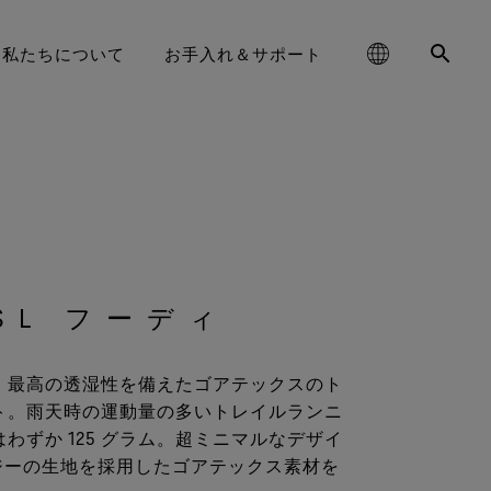
私たちについて
お手入れ＆サポート
schland
GORE‑TEX® フットウェア
お手入れ方法
ハイキング
コラム
耐久性と長持ちさせることの価値
大中华区-中国大陆
GORE‑TEX® グローブ
ライフスタイル向け
パートナーブランド
お問い合わせ
耐久性がアウトドア業界で注目さ
GORE‑TEX® プロダクト
責任あるパフォーマンス
‑TEX® SURROUND® フット
ge
aking Trails 動画シリーズ
DWR（耐久撥水）
ランニング
WINDSTOPPER® ストレッチ グロ
대한민국
ブランド アンバサダー
保証 ＆ 返品
れるテーマとなった背景をご紹介
基づくイノベーションを通
ウェア
ーブ by GORE‑TEX LABS®
します。
じた責任ある行動
ed Kingdom
GORE‑TEX® 修理について
スキー ＆ スノーボード
日本
よくあるご質問
SL フーディ
E‑TEX® Invisible Fit フット
WINDSTOPPER® グローブ by
長持ちするプロダクト
ライフスタイル
大中華區–台灣/香港
ウェア
GORE‑TEX LABS®
、最高の透湿性を備えたゴアテックスのト
学に基づくイノベーション
ce
全てのアクティビティ
Australia / New Zealand
のフットウェアテクノロジ
全てのグローブテクノロジー
ト。雨天時の運動量の多いトレイルランニ
ー
その先へ
わずか 125 グラム。超ミニマルなデザイ
ña
ノロジーの生地を採用したゴアテックス素材を