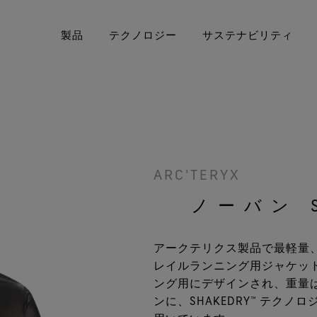
製品
テクノロジー
サステナビリティ
E‑TEX® プロダクト
United States / Canada (EN)
GORE‑TEX® ガーメント
アウターウェア
50周年を祝う
Deut
要とするあなたへ
厳選されたアーカイブ年表をご覧
Canada (FR)
GORE‑TEX® PRO ガーメント
フットウェア
GORE
Sveri
Bre
ください。
ARC'TERYX
科学に
PER® プロダクト by
WINDSTOPPER® プロダクト by
グローブ＆アクセサリー
Unit
GORE‑TEX LABS®
私たちについて
ノーバン 
GORE‑TEX LABS®
GOR
優先するあなたへ
Italia
全てのアウターウェアテクノロ
アークテリクス製品で最軽量
科
Fran
ジー
全て
レイルランニング用ジャケッ
ング用にデザインされ、重量は
Espa
ンに、SHAKEDRY™ テク