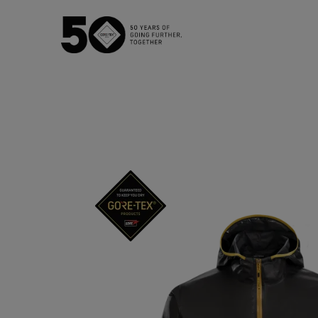
GORE‑TEX® メンブレン
GOR
防水性を必
次世代GORE‑TEX®プロダクト
WINDSTOP
徹底した品質管理
快適性を
アウターウェア
フットウェア
グローブ
バーチャルラボツアー